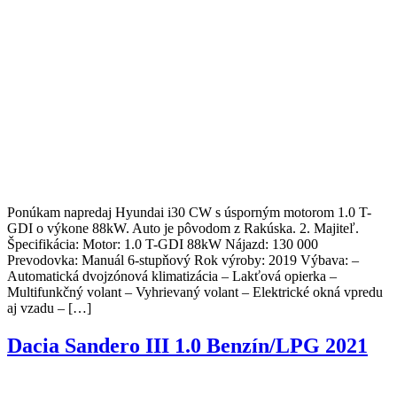
Ponúkam napredaj Hyundai i30 CW s úsporným motorom 1.0 T-
GDI o výkone 88kW. Auto je pôvodom z Rakúska. 2. Majiteľ.
Špecifikácia: Motor: 1.0 T-GDI 88kW Nájazd: 130 000
Prevodovka: Manuál 6-stupňový Rok výroby: 2019 Výbava: –
Automatická dvojzónová klimatizácia – Lakťová opierka –
Multifunkčný volant – Vyhrievaný volant – Elektrické okná vpredu
aj vzadu – […]
Dacia Sandero III 1.0 Benzín/LPG 2021