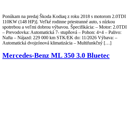
Ponúkam na predaj Škoda Kodiaq z roku 2018 s motorom 2.0TDI
110KW (148 HP)]. Veľké rodinne priestranné auto, s nízkou
spotrebou a veľmi dobrou výbavou. Špecifikácia: – Motor: 2.0TDI
– Prevodovka: Automatická 7- stupňová – Pohon: 4×4 – Palivo:
Nafta – Nájazd: 229 000 km STK/EK do: 11/2026 Výbava: –
Automatická dvojzónová klimatizácia – Multifunkčný […]
Mercedes-Benz ML 350 3.0 Bluetec