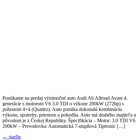
Ponúkame na predaj výnimočné auto Audi A6 Allroad Avant 4.
generácie s motorom V6 3.0 TDI o výkone 200kW (272hp) s
pohonom 4×4 (Quattro). Auto ponúka dokonalú kombináciu
výkonu, spotreby, priestoru a pohodlia. Auto má druhého majiteľa a
pôvodom je z Českej Republiky. Špecifikácia – Motor: 3.0 TDI V6
200kW – Prevodovka: Automatická 7-stupňová Tiptronic […]
←
staršie