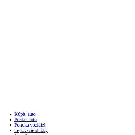
Preskočiť
na
obsah
Kúpiť auto
Predať auto
Ponuka vozidiel
Tepovacie služby