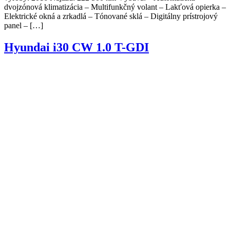
dvojzónová klimatizácia – Multifunkčný volant – Lakťová opierka –
Elektrické okná a zrkadlá – Tónované sklá – Digitálny prístrojový
panel – […]
Hyundai i30 CW 1.0 T-GDI