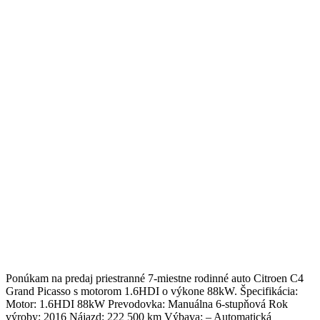
Ponúkam na predaj priestranné 7-miestne rodinné auto Citroen C4
Grand Picasso s motorom 1.6HDI o výkone 88kW. Špecifikácia:
Motor: 1.6HDI 88kW Prevodovka: Manuálna 6-stupňová Rok
výroby: 2016 Nájazd: 222 500 km Výbava: – Automatická