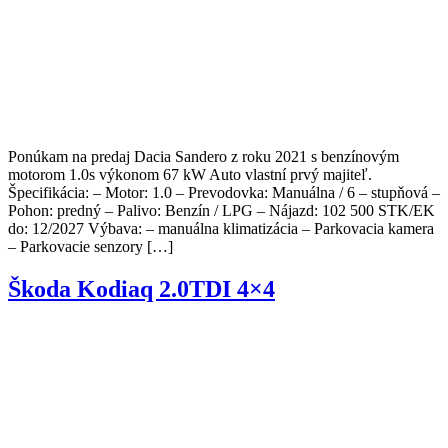
Ponúkam na predaj Dacia Sandero z roku 2021 s benzínovým
motorom 1.0s výkonom 67 kW Auto vlastní prvý majiteľ.
Špecifikácia: – Motor: 1.0 – Prevodovka: Manuálna / 6 – stupňová –
Pohon: predný – Palivo: Benzín / LPG – Nájazd: 102 500 STK/EK
do: 12/2027 Výbava: – manuálna klimatizácia – Parkovacia kamera
– Parkovacie senzory […]
Škoda Kodiaq 2.0TDI 4×4