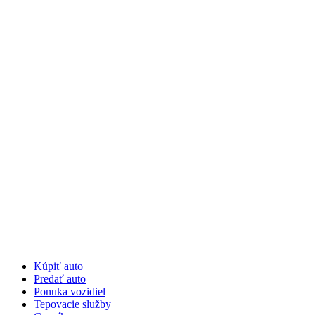
Preskočiť
na
obsah
Kúpiť auto
Predať auto
Ponuka vozidiel
Tepovacie služby