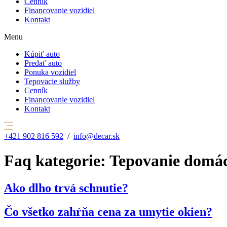
Cenník
Financovanie vozidiel
Kontakt
Menu
Kúpiť auto
Predať auto
Ponuka vozidiel
Tepovacie služby
Cenník
Financovanie vozidiel
Kontakt
+421 902 816 592
/
info@decar.sk
Faq kategorie:
Tepovanie domác
Ako dlho trvá schnutie?
Čo všetko zahŕňa cena za umytie okien?