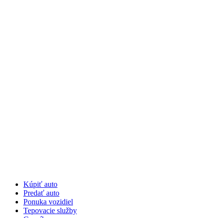
Preskočiť
na
obsah
Kúpiť auto
Predať auto
Ponuka vozidiel
Tepovacie služby