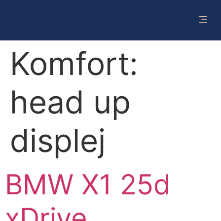
Komfort:
head up
displej
BMW X1 25d
xDrive