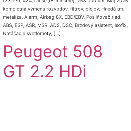
(231PS), 4×4, Diesel,(5-miestne), 253 000 km. Máj 2025
kompletná výmena rozvodov, filtrov, olejov. Hnedá tm.
metalíza. Alarm, Airbag 8X, EBD/EBV, Posilňovač riad.,
ABS, ESP, ASR, MSR, ADS, DSC, Brzdový asistent, Isofix,
Natáčacie svetlomety, […]
Peugeot 508
GT 2.2 HDi