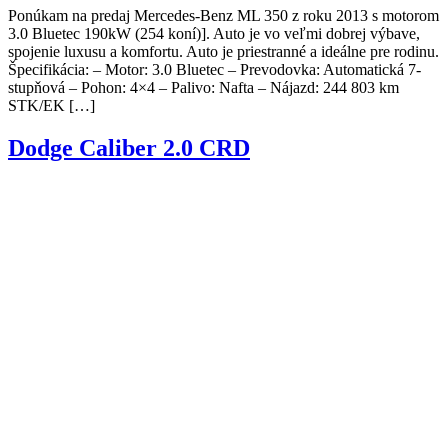
Ponúkam na predaj Mercedes-Benz ML 350 z roku 2013 s motorom
3.0 Bluetec 190kW (254 koní)]. Auto je vo veľmi dobrej výbave,
spojenie luxusu a komfortu. Auto je priestranné a ideálne pre rodinu.
Špecifikácia: – Motor: 3.0 Bluetec – Prevodovka: Automatická 7-
stupňová – Pohon: 4×4 – Palivo: Nafta – Nájazd: 244 803 km
STK/EK […]
Dodge Caliber 2.0 CRD