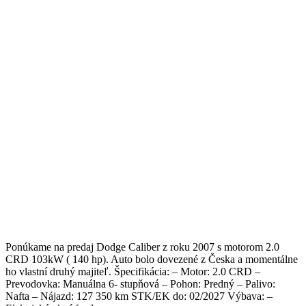
Ponúkame na predaj Dodge Caliber z roku 2007 s motorom 2.0
CRD 103kW ( 140 hp). Auto bolo dovezené z Česka a momentálne
ho vlastní druhý majiteľ. Špecifikácia: – Motor: 2.0 CRD –
Prevodovka: Manuálna 6- stupňová – Pohon: Predný – Palivo:
Nafta – Nájazd: 127 350 km STK/EK do: 02/2027 Výbava: –