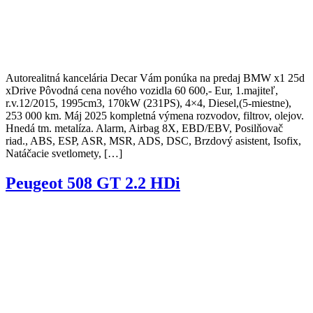
Autorealitná kancelária Decar Vám ponúka na predaj BMW x1 25d
xDrive Pôvodná cena nového vozidla 60 600,- Eur, 1.majiteľ,
r.v.12/2015, 1995cm3, 170kW (231PS), 4×4, Diesel,(5-miestne),
253 000 km. Máj 2025 kompletná výmena rozvodov, filtrov, olejov.
Hnedá tm. metalíza. Alarm, Airbag 8X, EBD/EBV, Posilňovač
riad., ABS, ESP, ASR, MSR, ADS, DSC, Brzdový asistent, Isofix,
Natáčacie svetlomety, […]
Peugeot 508 GT 2.2 HDi