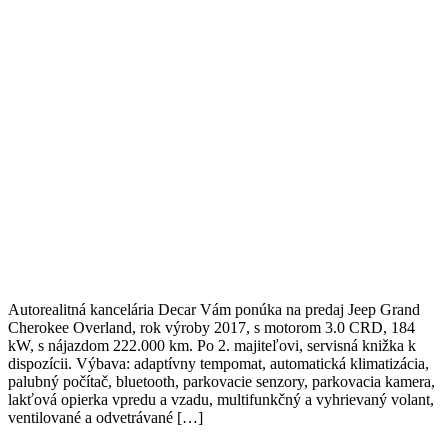
Autorealitná kancelária Decar Vám ponúka na predaj Jeep Grand
Cherokee Overland, rok výroby 2017, s motorom 3.0 CRD, 184
kW, s nájazdom 222.000 km. Po 2. majiteľovi, servisná knižka k
dispozícii. Výbava: adaptívny tempomat, automatická klimatizácia,
palubný počítač, bluetooth, parkovacie senzory, parkovacia kamera,
lakťová opierka vpredu a vzadu, multifunkčný a vyhrievaný volant,
ventilované a odvetrávané […]