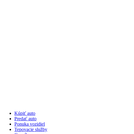
Preskočiť
na
obsah
Kúpiť auto
Predať auto
Ponuka vozidiel
Tepovacie služby