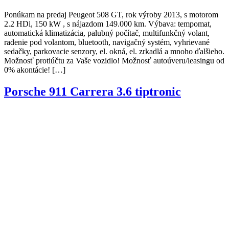
Ponúkam na predaj Peugeot 508 GT, rok výroby 2013, s motorom
2.2 HDi, 150 kW , s nájazdom 149.000 km. Výbava: tempomat,
automatická klimatizácia, palubný počítač, multifunkčný volant,
radenie pod volantom, bluetooth, navigačný systém, vyhrievané
sedačky, parkovacie senzory, el. okná, el. zrkadlá a mnoho ďalšieho.
Možnosť protiúčtu za Vaše vozidlo! Možnosť autoúveru/leasingu od
0% akontácie! […]
Porsche 911 Carrera 3.6 tiptronic