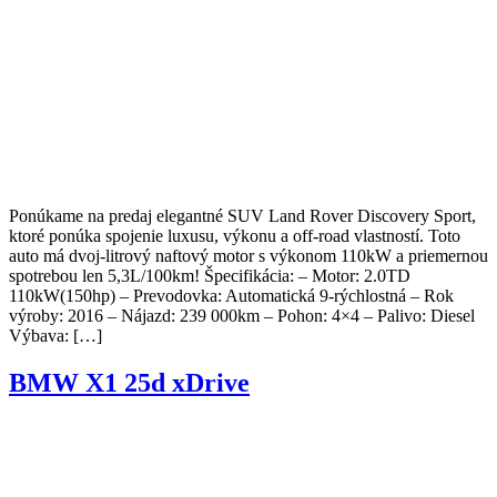
Ponúkame na predaj elegantné SUV Land Rover Discovery Sport,
ktoré ponúka spojenie luxusu, výkonu a off-road vlastností. Toto
auto má dvoj-litrový naftový motor s výkonom 110kW a priemernou
spotrebou len 5,3L/100km! Špecifikácia: – Motor: 2.0TD
110kW(150hp) – Prevodovka: Automatická 9-rýchlostná – Rok
výroby: 2016 – Nájazd: 239 000km – Pohon: 4×4 – Palivo: Diesel
Výbava: […]
BMW X1 25d xDrive