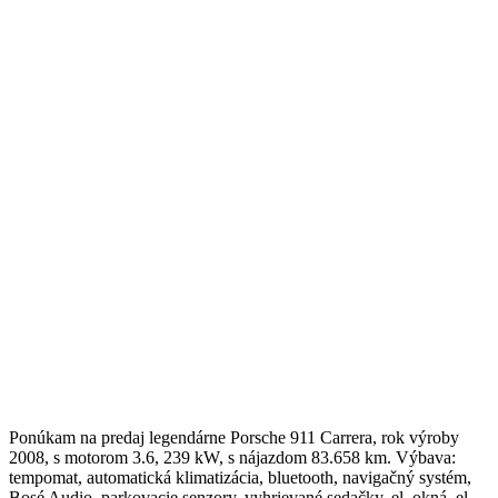
Ponúkam na predaj legendárne Porsche 911 Carrera, rok výroby
2008, s motorom 3.6, 239 kW, s nájazdom 83.658 km. Výbava:
tempomat, automatická klimatizácia, bluetooth, navigačný systém,
Bosé Audio, parkovacie senzory, vyhrievané sedačky, el. okná, el.