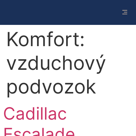
Komfort:
vzduchový
podvozok
Cadillac
Escalade