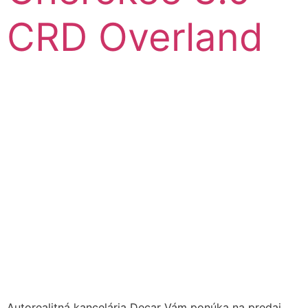
CRD Overland
Autorealitná kancelária Decar Vám ponúka na predaj