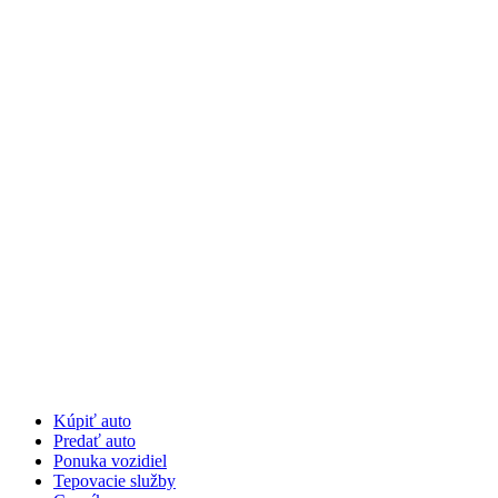
Preskočiť
na
obsah
Kúpiť auto
Predať auto
Ponuka vozidiel
Tepovacie služby