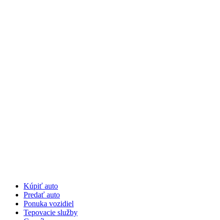
Preskočiť
na
obsah
Kúpiť auto
Predať auto
Ponuka vozidiel
Tepovacie služby