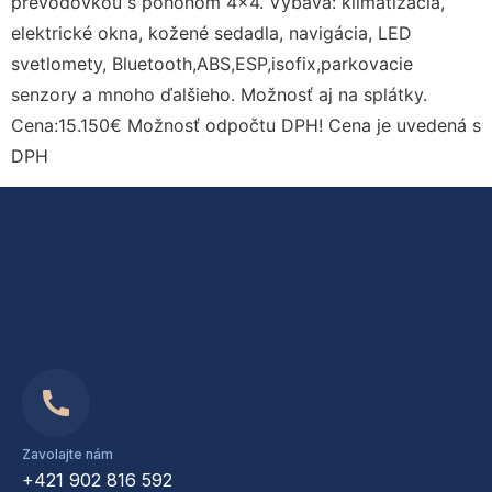
prevodovkou s pohonom 4×4. Výbava: klimatizácia,
elektrické okna, kožené sedadla, navigácia, LED
svetlomety, Bluetooth,ABS,ESP,isofix,parkovacie
senzory a mnoho ďalšieho. Možnosť aj na splátky.
Cena:15.150€ Možnosť odpočtu DPH! Cena je uvedená s
DPH
Zavolajte nám
+421 902 816 592