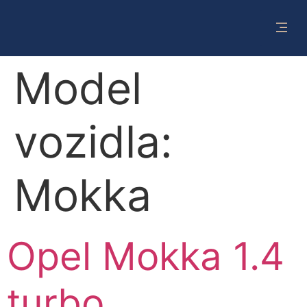
Model
vozidla:
Mokka
Opel Mokka 1.4
turbo