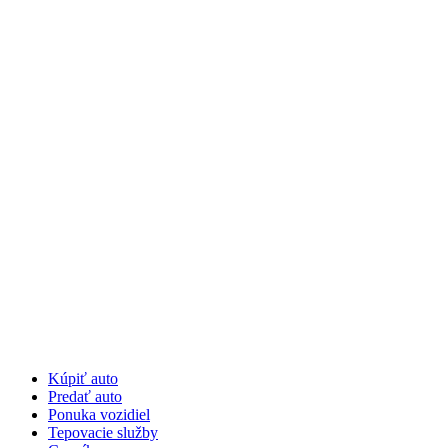
Preskočiť
na
obsah
Kúpiť auto
Predať auto
Ponuka vozidiel
Tepovacie služby