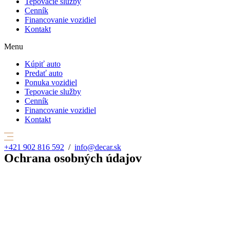
Tepovacie služby
Cenník
Financovanie vozidiel
Kontakt
Menu
Kúpiť auto
Predať auto
Ponuka vozidiel
Tepovacie služby
Cenník
Financovanie vozidiel
Kontakt
+421 902 816 592
/
info@decar.sk
Ochrana osobných údajov