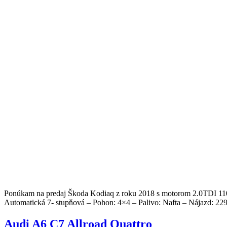
Ponúkam na predaj Škoda Kodiaq z roku 2018 s motorom 2.0TDI 110K
Automatická 7- stupňová – Pohon: 4×4 – Palivo: Nafta – Nájazd: 2
Audi A6 C7 Allroad Quattro