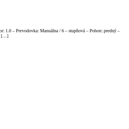
r: 1.0 – Prevodovka: Manuálna / 6 – stupňová – Pohon: predný –
y […]