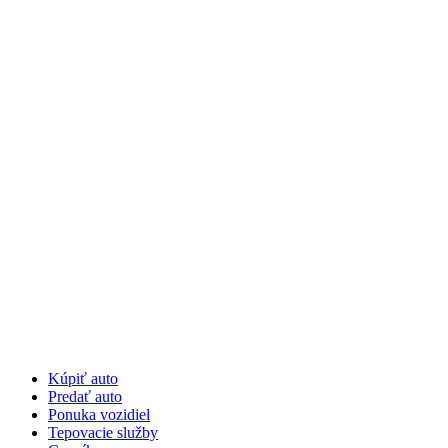
Preskočiť
na
obsah
Kúpiť auto
Predať auto
Ponuka vozidiel
Tepovacie služby