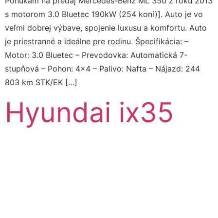
Ponúkam na predaj Mercedes-Benz ML 350 z roku 2013
s motorom 3.0 Bluetec 190kW (254 koní)]. Auto je vo
veľmi dobrej výbave, spojenie luxusu a komfortu. Auto
je priestranné a ideálne pre rodinu. Špecifikácia: –
Motor: 3.0 Bluetec – Prevodovka: Automatická 7-
stupňová – Pohon: 4×4 – Palivo: Nafta – Nájazd: 244
803 km STK/EK […]
Hyundai ix35