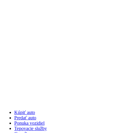
Preskočiť
na
obsah
Kúpiť auto
Predať auto
Ponuka vozidiel
Tepovacie služby