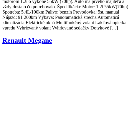
motorom 1.2i o výkone 55kW (70hp). Auto má prvého majiteľa a
vždy dostalo čo potrebovalo. Špecifikácia: Motor: 1.2i 55kW(70hp)
Spotreba: 5,4L/100km Palivo: benzín Prevodovka: 5st. manuál
Nájazd: 91 200km Výbava: Panoramatická strecha Automaticá
klimatizácia Elektrické okná Multifunkčný volant Lakťová opierka
vpredu Vyhrievaný volant Vyhrievané sedačky Dotykové […]
Renault Megane