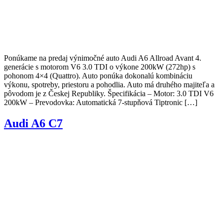
Ponúkame na predaj výnimočné auto Audi A6 Allroad Avant 4.
generácie s motorom V6 3.0 TDI o výkone 200kW (272hp) s
pohonom 4×4 (Quattro). Auto ponúka dokonalú kombináciu
výkonu, spotreby, priestoru a pohodlia. Auto má druhého majiteľa a
pôvodom je z Českej Republiky. Špecifikácia – Motor: 3.0 TDI V6
200kW – Prevodovka: Automatická 7-stupňová Tiptronic […]
Audi A6 C7