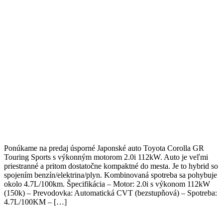
Ponúkame na predaj úsporné Japonské auto Toyota Corolla GR
Touring Sports s výkonným motorom 2.0i 112kW. Auto je veľmi
priestranné a pritom dostatočne kompaktné do mesta. Je to hybrid so
spojením benzín/elektrina/plyn. Kombinovaná spotreba sa pohybuje
okolo 4.7L/100km. Špecifikácia – Motor: 2.0i s výkonom 112kW
(150k) – Prevodovka: Automatická CVT (bezstupňová) – Spotreba:
4.7L/100KM – […]