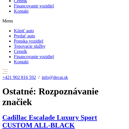
Cenník
Financovanie vozidiel
Kontakt
Menu
Kúpiť auto
Predať auto
Ponuka vozidiel
Tepovacie služby
Cenník
Financovanie vozidiel
Kontakt
+421 902 816 592
/
info@decar.sk
Ostatné:
Rozpoznávanie
značiek
Cadillac Escalade Luxury Sport
CUSTOM ALL-BLACK