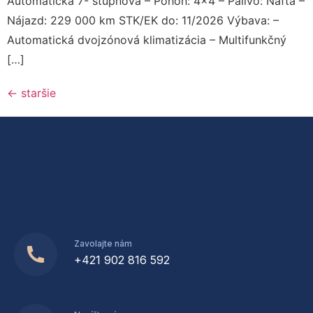
Automatická 7- stupňová – Pohon: 4×4 – Palivo: Nafta –
Nájazd: 229 000 km STK/EK do: 11/2026 Výbava: –
Automatická dvojzónová klimatizácia – Multifunkčný
[…]
←
staršie
Zavolajte nám
+421 902 816 592