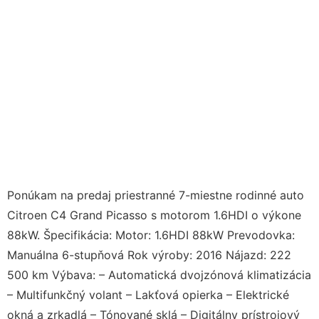
Ponúkam na predaj priestranné 7-miestne rodinné auto
Citroen C4 Grand Picasso s motorom 1.6HDI o výkone
88kW. Špecifikácia: Motor: 1.6HDI 88kW Prevodovka:
Manuálna 6-stupňová Rok výroby: 2016 Nájazd: 222
500 km Výbava: – Automatická dvojzónová klimatizácia
– Multifunkčný volant – Lakťová opierka – Elektrické
okná a zrkadlá – Tónované sklá – Digitálny prístrojový