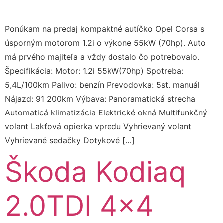
Ponúkam na predaj kompaktné autíčko Opel Corsa s
úsporným motorom 1.2i o výkone 55kW (70hp). Auto
má prvého majiteľa a vždy dostalo čo potrebovalo.
Špecifikácia: Motor: 1.2i 55kW(70hp) Spotreba:
5,4L/100km Palivo: benzín Prevodovka: 5st. manuál
Nájazd: 91 200km Výbava: Panoramatická strecha
Automaticá klimatizácia Elektrické okná Multifunkčný
volant Lakťová opierka vpredu Vyhrievaný volant
Vyhrievané sedačky Dotykové […]
Škoda Kodiaq
2.0TDI 4×4