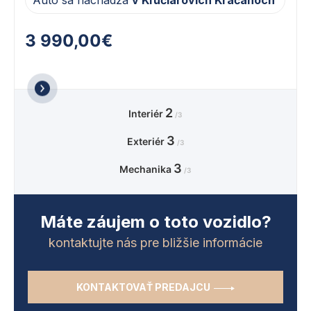
Auto sa nachádza
v Kľúčiarovích Kračanoch
3 990,00€
2
Interiér
/3
3
Exteriér
/3
3
Mechanika
/3
Máte záujem o toto vozidlo?
kontaktujte nás pre bližšie informácie
KONTAKTOVAŤ PREDAJCU