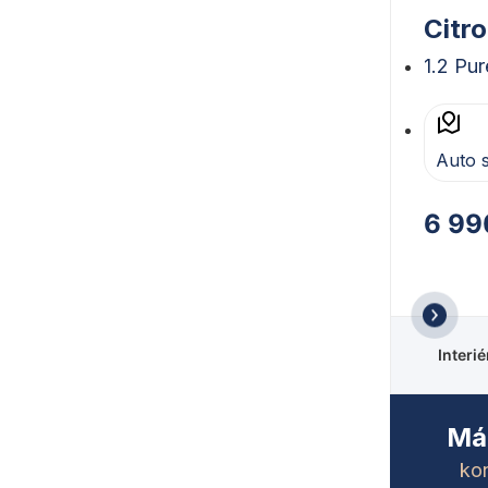
Citr
1.2 Pu
Auto 
6 99
Interi
Mát
kon