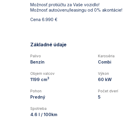
Možnosť protiúčtu za Vaše vozidlo!
Možnosť autoúveru/leasingu od 0% akontácie!
Cena 6.990 €
Základné údaje
Palivo
Karoséria
Benzín
Combi
Objem valcov
Výkon
3
1199 cm
60 kW
Pohon
Počet dverí
Predný
5
Spotreba
4.6 l / 100km