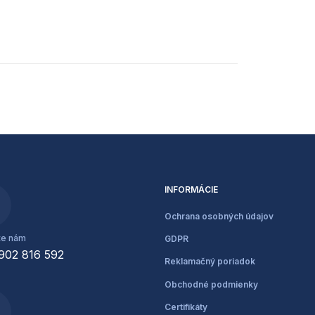
INFORMÁCIE
Ochrana osobných údajov
te nám
GDPR
902 816 592
Reklamačný poriadok
Obchodné podmienky
Certifikáty