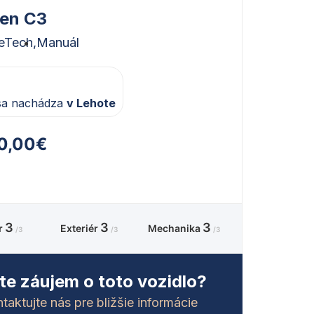
oen C3
reTech,
Manuál
sa nachádza
v Lehote
0,00€
3
3
3
ér
Exteriér
Mechanika
/3
/3
/3
e záujem o toto vozidlo?
taktujte nás pre bližšie informácie