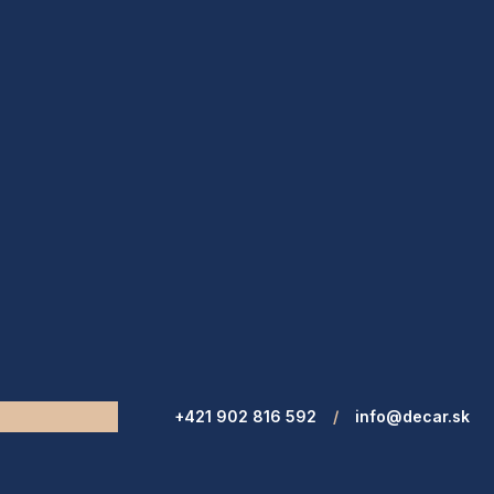
+421 902 816 592
/
info@decar.sk