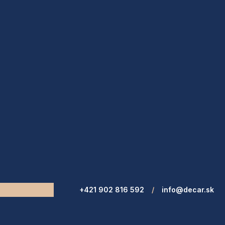
+421 902 816 592
/
info@decar.sk