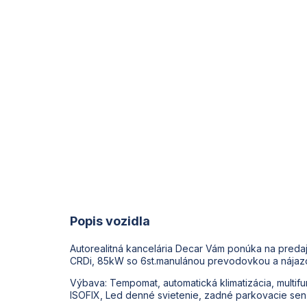
Popis vozidla
Autorealitná kancelária Decar Vám ponúka na preda
CRDi, 85kW so 6st.manulánou prevodovkou a nájaz
Výbava: Tempomat, automatická klimatizácia, multifu
ISOFIX, Led denné svietenie, zadné parkovacie sen