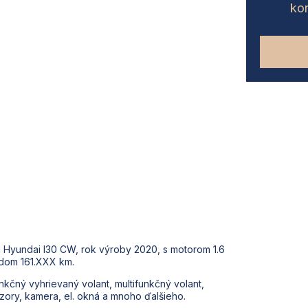
kon
j Hyundai I30 CW, rok výroby 2020, s motorom 1.6
dom 161.XXX km.
nkčný vyhrievaný volant, multifunkčný volant,
zory, kamera, el. okná a mnoho ďalšieho.