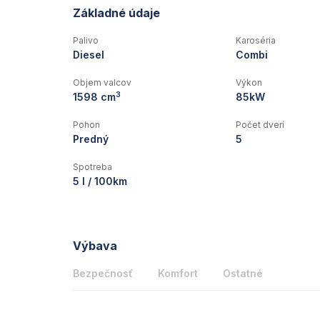
Základné údaje
Palivo
Karoséria
Diesel
Combi
Objem valcov
Výkon
3
1598 cm
85kW
Pohon
Počet dverí
Predný
5
Spotreba
5 l / 100km
Výbava
Bezpečnosť
Komfort
Ostatné