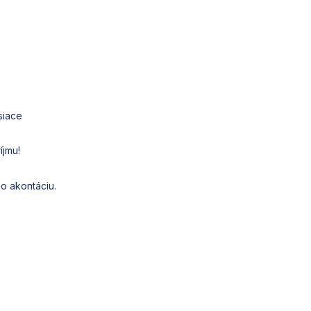
siace
íjmu!
o akontáciu.