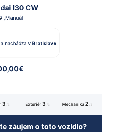
dai I30 CW
Di,
Manuál
sa nachádza
v Bratislave
00,00€
3
3
2
ér
Exteriér
Mechanika
/3
/3
/3
e záujem o toto vozidlo?