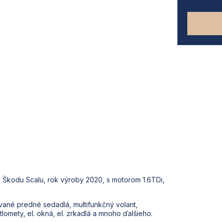
 Škodu Scalu, rok výroby 2020, s motorom 1.6TDi,
vané predné sedadlá, multifunkčný volant,
omety, el. okná, el. zrkadlá a mnoho ďalšieho.