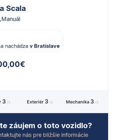
a Scala
,
Manuál
sa nachádza
v Bratislave
00,00€
3
3
3
ér
Exteriér
Mechanika
/3
/3
/3
e záujem o toto vozidlo?
taktujte nás pre bližšie informácie