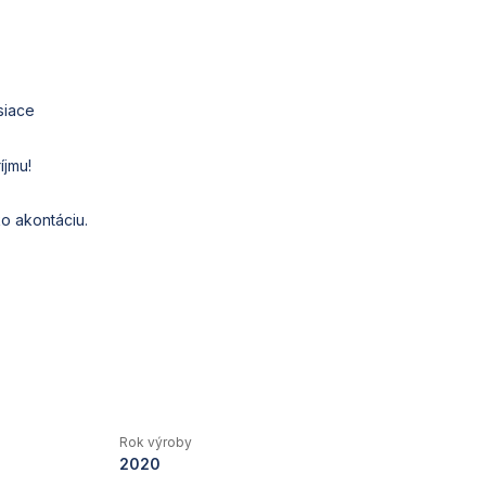
siace
íjmu!
o akontáciu.
Rok výroby
2020