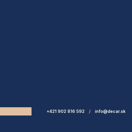
+421 902 816 592
/
info@decar.sk