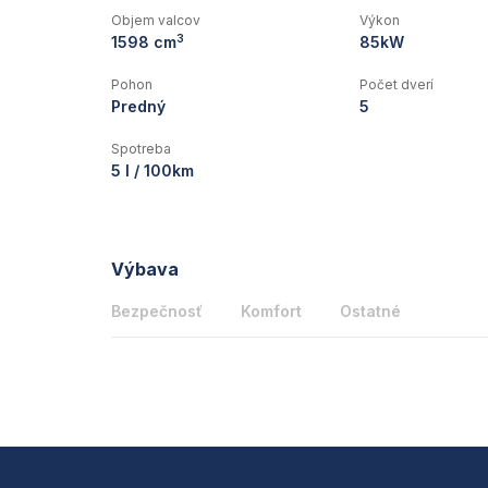
Objem valcov
Výkon
3
1598 cm
85kW
Pohon
Počet dverí
Predný
5
Spotreba
5 l / 100km
Výbava
Bezpečnosť
Komfort
Ostatné