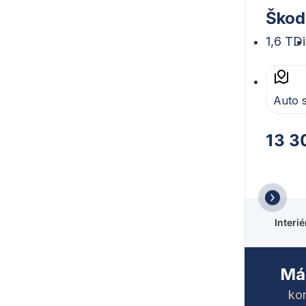
Škod
1,6 TDi
Auto 
13 3
Interi
Mát
kon