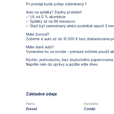
Pri predaji bude polep odstránený !!
Auto na splátky? Žiadny problém!
✅ Už od 0 % akontácie
✅ Splátky až na 96 mesiacov
✅ Stačí byť zamestnaný alebo podnikať aspoň 3 me
Máte živnosť?
Zoberte si auto až do 15 000 € bez dokladovania pr
Máte staré auto?
Vymeníme ho za novšie – peniaze môžete použiť ak
Rýchlo, jednoducho, bez zbytočného papierovania.
Napíšte nám do správy a jazdíte ešte dnes
Základné údaje
Palivo
Karoséria
Diesel
Combi