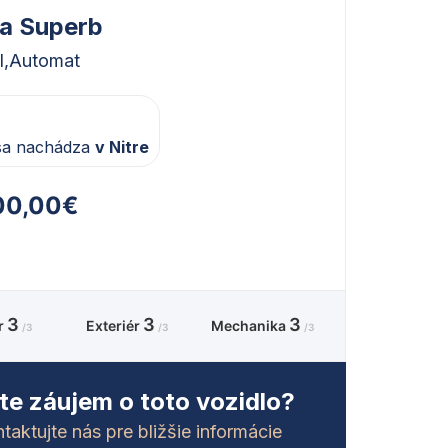
a Superb
I,
Automat
sa nachádza
v Nitre
00,00€
3
3
3
ér
Exteriér
Mechanika
/3
/3
/3
e záujem o toto vozidlo?
taktujte nás pre bližšie informácie