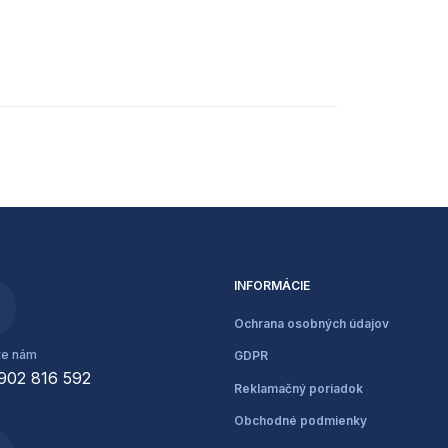
INFORMÁCIE
Ochrana osobných údajov
te nám
GDPR
902 816 592
Reklamačný poriadok
Obchodné podmienky