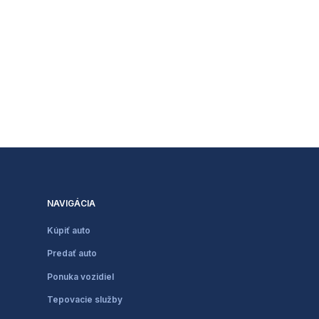
NAVIGÁCIA
Kúpiť auto
Predať auto
Ponuka vozidiel
Tepovacie služby