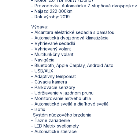
– Motor: 2.0 TDi 110kW (150hp)
– Prevodovka: Automatická 7-stupňová dvojspojko
– Nájazd 222 000km
– Rok výroby: 2019
Výbava:
– Alcantara elektrické sedadlá s pamäťou
– Automatická dvojzónová klimatizácia
– Vyhrievané sedadlá
– Vyhrievaný volant
– Multifunkčný volant
– Navigácia
– Bluetooth, Apple Carplay, Android Auto
– USB/AUX
– Adaptívny tempomat
– Cúvacia kamera
– Parkovacie senzory
– Udržiavanie v jazdnom pruhu
– Monitorovanie mŕtveho uhla
– Automatické svetlá a diaľkové svetlá
– Isofix
-Systém núdzového brzdenia
– Ťažné zariadenie
– LED Matrix svetlomety
– Automatické stierače