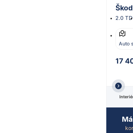
Škod
2.0 TD
Auto 
17 4
lade kontroly
 stavu vozidla.
rebieha
Interi
Mát
kon