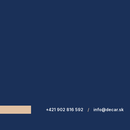
+421 902 816 592
/
info@decar.sk