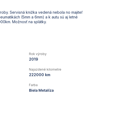
výroby. Servisná knižka vedená nebola no majiteľ
neumatikách (5mm a 6mm) a k autu sú aj letné
000km. Možnosť na splátky.
Rok výroby
2019
Najazdené kilometre
222000 km
Farba
Biela Metalíza