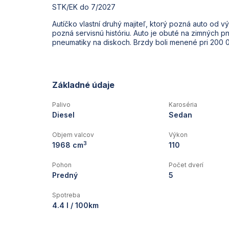
STK/EK do 7/2027
Autíčko vlastní druhý majiteľ, ktorý pozná auto od 
pozná servisnú históriu. Auto je obuté na zimných p
pneumatiky na diskoch. Brzdy boli menené pri 200 
Základné údaje
Palivo
Karoséria
Diesel
Sedan
Objem valcov
Výkon
3
1968 cm
110
Pohon
Počet dverí
Predný
5
Spotreba
4.4 l / 100km