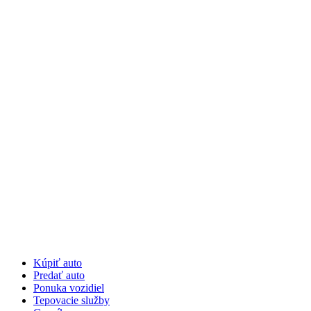
Preskočiť
na
obsah
Kúpiť auto
Predať auto
Ponuka vozidiel
Tepovacie služby