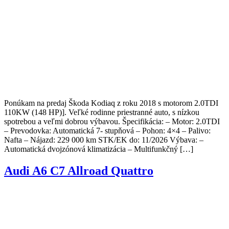
Ponúkam na predaj Škoda Kodiaq z roku 2018 s motorom 2.0TDI
110KW (148 HP)]. Veľké rodinne priestranné auto, s nízkou
spotrebou a veľmi dobrou výbavou. Špecifikácia: – Motor: 2.0TDI
– Prevodovka: Automatická 7- stupňová – Pohon: 4×4 – Palivo:
Nafta – Nájazd: 229 000 km STK/EK do: 11/2026 Výbava: –
Automatická dvojzónová klimatizácia – Multifunkčný […]
Audi A6 C7 Allroad Quattro