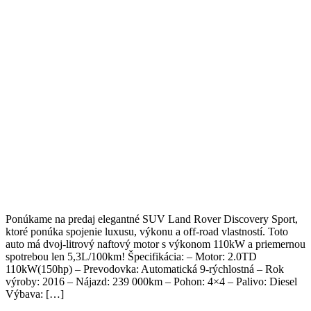
Ponúkame na predaj elegantné SUV Land Rover Discovery Sport,
ktoré ponúka spojenie luxusu, výkonu a off-road vlastností. Toto
auto má dvoj-litrový naftový motor s výkonom 110kW a priemernou
spotrebou len 5,3L/100km! Špecifikácia: – Motor: 2.0TD
110kW(150hp) – Prevodovka: Automatická 9-rýchlostná – Rok
výroby: 2016 – Nájazd: 239 000km – Pohon: 4×4 – Palivo: Diesel
Výbava: […]