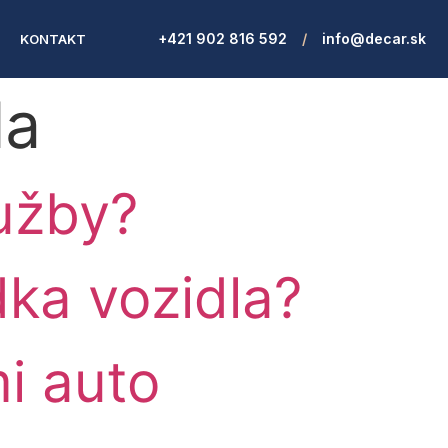
+421 902 816 592
/
info@decar.sk
L
KONTAKT
la
lužby?
dka vozidla?
i auto