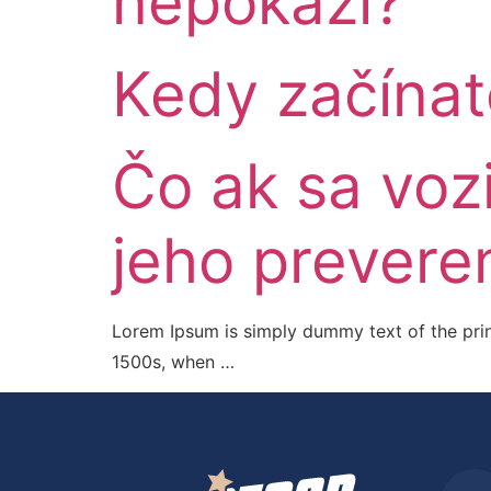
nepokazí?
Kedy začínat
Čo ak sa voz
jeho prevere
Lorem Ipsum is simply dummy text of the prin
1500s, when …