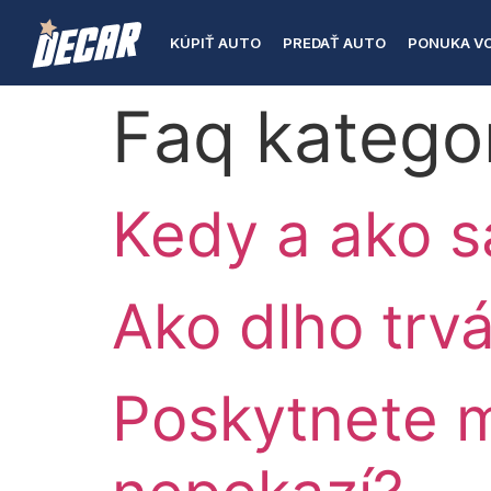
KÚPIŤ AUTO
PREDAŤ AUTO
PONUKA VO
Faq katego
Kedy a ako s
Ako dlho trv
Poskytnete m