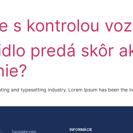
e s kontrolou voz
idlo predá skôr 
nie?
ting and typesetting industry. Lorem Ipsum has been the i
INFORMÁCIE
Zavolajte nám