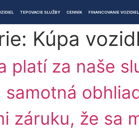
ZIDIEL
TEPOVACIE SLUŽBY
CENNÍK
FINANCOVANIE VOZIDIE
rie:
Kúpa vozid
a platí za naše s
á samotná obhlia
i záruku, že sa m