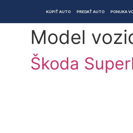
KÚPIŤ AUTO
PREDAŤ AUTO
PONUKA VO
Model vozi
Škoda Super