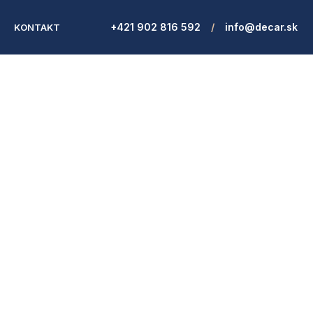
+421 902 816 592
/
info@decar.sk
L
KONTAKT