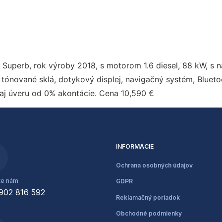
Superb, rok výroby 2018, s motorom 1.6 diesel, 88 kW, s
 tónované sklá, dotykový displej, navigačný systém, Bluetoot
aj úveru od 0% akontácie. Cena 10,590 €
INFORMÁCIE
Ochrana osobných údajov
te nám
GDPR
902 816 592
Reklamačný poriadok
Obchodné podmienky