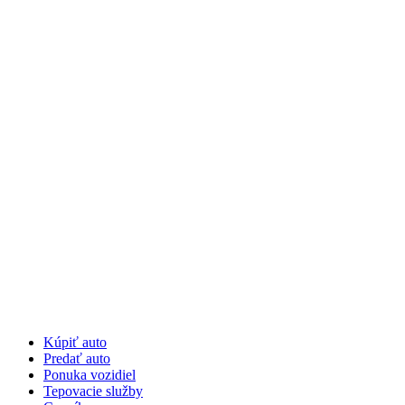
Preskočiť
na
obsah
Kúpiť auto
Predať auto
Ponuka vozidiel
Tepovacie služby