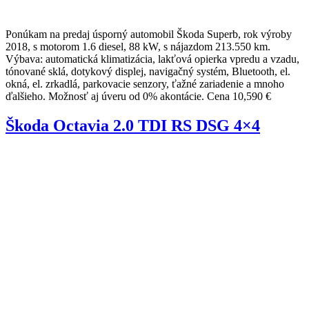
Ponúkam na predaj úsporný automobil Škoda Superb, rok výroby
2018, s motorom 1.6 diesel, 88 kW, s nájazdom 213.550 km.
Výbava: automatická klimatizácia, lakťová opierka vpredu a vzadu,
tónované sklá, dotykový displej, navigačný systém, Bluetooth, el.
okná, el. zrkadlá, parkovacie senzory, ťažné zariadenie a mnoho
ďalšieho. Možnosť aj úveru od 0% akontácie. Cena 10,590 €
Škoda Octavia 2.0 TDI RS DSG 4×4