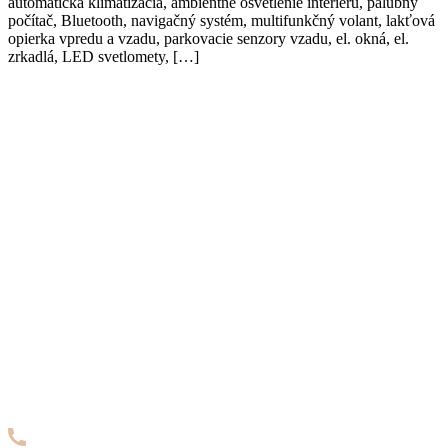
automatická klimatizácia, ambientné osvetlenie interiéru, palubný
počítač, Bluetooth, navigačný systém, multifunkčný volant, lakťová
opierka vpredu a vzadu, parkovacie senzory vzadu, el. okná, el.
zrkadlá, LED svetlomety, […]