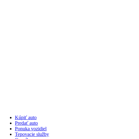
Preskočiť
na
obsah
Kúpiť auto
Predať auto
Ponuka vozidiel
Tepovacie služby