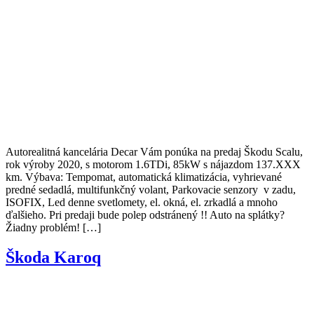
Autorealitná kancelária Decar Vám ponúka na predaj Škodu Scalu,
rok výroby 2020, s motorom 1.6TDi, 85kW s nájazdom 137.XXX
km. Výbava: Tempomat, automatická klimatizácia, vyhrievané
predné sedadlá, multifunkčný volant, Parkovacie senzory v zadu,
ISOFIX, Led denne svetlomety, el. okná, el. zrkadlá a mnoho
ďalšieho. Pri predaji bude polep odstránený !! Auto na splátky?
Žiadny problém! […]
Škoda Karoq