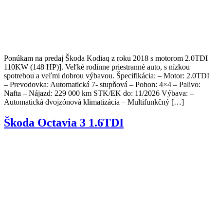
Ponúkam na predaj Škoda Kodiaq z roku 2018 s motorom 2.0TDI
110KW (148 HP)]. Veľké rodinne priestranné auto, s nízkou
spotrebou a veľmi dobrou výbavou. Špecifikácia: – Motor: 2.0TDI
– Prevodovka: Automatická 7- stupňová – Pohon: 4×4 – Palivo:
Nafta – Nájazd: 229 000 km STK/EK do: 11/2026 Výbava: –
Automatická dvojzónová klimatizácia – Multifunkčný […]
Škoda Octavia 3 1.6TDI