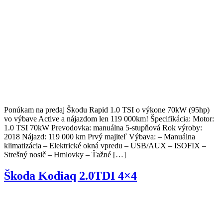
Ponúkam na predaj Škodu Rapid 1.0 TSI o výkone 70kW (95hp)
vo výbave Active a nájazdom len 119 000km! Špecifikácia: Motor:
1.0 TSI 70kW Prevodovka: manuálna 5-stupňová Rok výroby:
2018 Nájazd: 119 000 km Prvý majiteľ Výbava: – Manuálna
klimatizácia – Elektrické okná vpredu – USB/AUX – ISOFIX –
Strešný nosič – Hmlovky – Ťažné […]
Škoda Kodiaq 2.0TDI 4×4