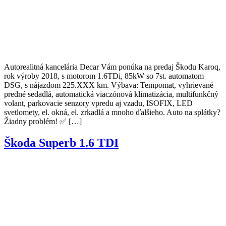
Autorealitná kancelária Decar Vám ponúka na predaj Škodu Karoq,
rok výroby 2018, s motorom 1.6TDi, 85kW so 7st. automatom
DSG, s nájazdom 225.XXX km. Výbava: Tempomat, vyhrievané
predné sedadlá, automatická viaczónová klimatizácia, multifunkčný
volant, parkovacie senzory vpredu aj vzadu, ISOFIX, LED
svetlomety, el. okná, el. zrkadlá a mnoho ďalšieho. Auto na splátky?
Žiadny problém! ✅ […]
Škoda Superb 1.6 TDI